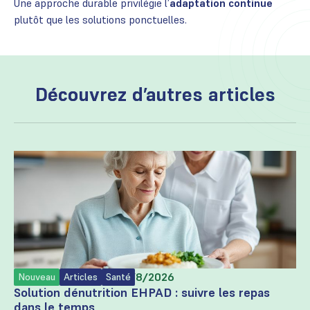
Une approche durable privilégie l’
adaptation continue
plutôt que les solutions ponctuelles.
Découvrez d’autres articles
Rédigé par
Trayvisor
le
5/8/2026
Nouveau
Articles
Santé
Solution dénutrition EHPAD : suivre les repas
dans le temps