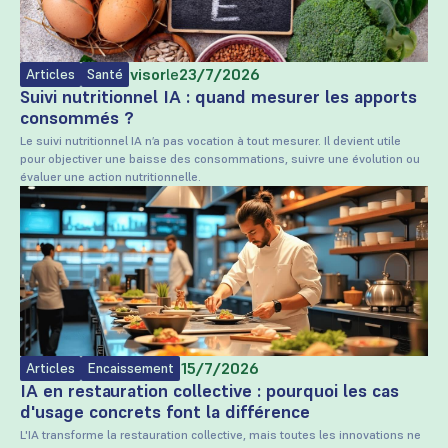
Rédigé par
Trayvisor
le
23/7/2026
Articles
Santé
Suivi nutritionnel IA : quand mesurer les apports
consommés ?
Le suivi nutritionnel IA n’a pas vocation à tout mesurer. Il devient utile
pour objectiver une baisse des consommations, suivre une évolution ou
évaluer une action nutritionnelle.
Rédigé par
TrayVisor
le
15/7/2026
Articles
Encaissement
IA en restauration collective : pourquoi les cas
d'usage concrets font la différence
L'IA transforme la restauration collective, mais toutes les innovations ne