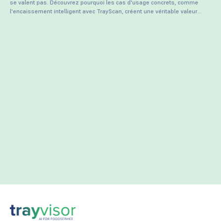
se valent pas. Découvrez pourquoi les cas d'usage concrets, comme
l'encaissement intelligent avec TrayScan, créent une véritable valeur
opérationnelle.
Envie d’échanger sur vos enjeux
d’encaissement IA ?
Contactez notre équipe pour une présentation
personnalisée.
Contactez
nous