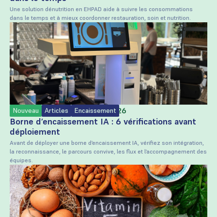
Une solution dénutrition en EHPAD aide à suivre les consommations
dans le temps et à mieux coordonner restauration, soin et nutrition.
Rédigé par
Trayvisor
le
30/7/2026
Nouveau
Articles
Encaissement
Borne d’encaissement IA : 6 vérifications avant
déploiement
Avant de déployer une borne d’encaissement IA, vérifiez son intégration,
la reconnaissance, le parcours convive, les flux et l’accompagnement des
équipes.