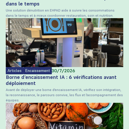
dans le temps
Une solution dénutrition en EHPAD aide à suivre les consommations
dans le temps et à mieux coordonner restauration, soin et nutrition.
Rédigé par
Trayvisor
le
30/7/2026
Articles
Encaissement
Borne d’encaissement IA : 6 vérifications avant
déploiement
Avant de déployer une borne d’encaissement IA, vérifiez son intégration,
la reconnaissance, le parcours convive, les flux et l’accompagnement des
équipes.