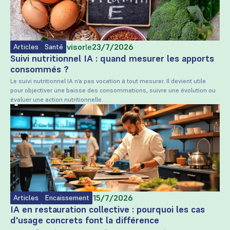
Rédigé par
Trayvisor
le
23/7/2026
Articles
Santé
Suivi nutritionnel IA : quand mesurer les apports
consommés ?
Le suivi nutritionnel IA n’a pas vocation à tout mesurer. Il devient utile
pour objectiver une baisse des consommations, suivre une évolution ou
évaluer une action nutritionnelle.
Rédigé par
TrayVisor
le
15/7/2026
Articles
Encaissement
IA en restauration collective : pourquoi les cas
d'usage concrets font la différence