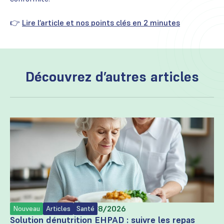
👉
Lire l’article et nos points clés en 2 minutes
Découvrez d’autres articles
Rédigé par
Trayvisor
le
5/8/2026
Nouveau
Articles
Santé
Solution dénutrition EHPAD : suivre les repas